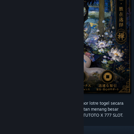
Agen jitutoto
menampung pembelian nomor lotre togel secara
eceran, namun pemain tetap berkesempatan menang besar
dengan hadiah utama senilai 10 juta di JITUTOTO X 777 SLOT.