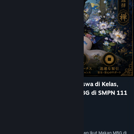
JITUTOTO : Duduk Bareng Siswa di Kelas,
Saat Prabowo Ikut Makan MBG di SMPN 111
Jakarta.
Developer
jitutoto
Publisher
T4mp4nxCyutbreh
Released
May 14, 2026
Duduk Bareng Siswa di Kelas, Saat Prabowo Ikut Makan MBG di