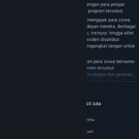
penyajian makanan sekaligus berdialog dengan para pelajar
mengenai pengalaman mereka mengikuti program tersebut.
Dalam salah satu sesi interaksi, Presiden mengajak para siswa
berbincang mengenai cita-cita dan masa depan mereka. Berbagai
profesi disebutkan, mulai dari dokter, guru, insinyur, hingga atlet
profesional. Pertanyaan yang diajukan Presiden disambut
antusias oleh para siswa yang berebut mengangkat tangan untuk
menyampaikan impian mereka.
Suasana semakin akrab ketika Presiden dan para siswa bersama-
sama menyanyikan lagu Hymne Guru. Momen tersebut
mencerminkan kedekatan antara pemimpin negara dan generasi
muda yang menjadi penerus pembangunan bangsa di masa
READ MORE
mendatang.
Program Makan Bergizi Gratis sendiri menjadi salah satu langkah
strategis pemerintah dalam meningkatkan kualitas sumber daya
Tentang jitutoto Agen Togel Eceran Prize 10 Juta
manusia Indonesia. Melalui pemenuhan kebutuhan gizi yang baik
KEUNGGULAN JITUTOTO:
sejak usia sekolah, pemerintah berharap mampu menciptakan
jitutoto merupakan agen togel online yang menerima
generasi yang sehat, produktif, dan memiliki daya saing tinggi di
pembelian angka secara eceran
era global.
Member bisa mulai bermain
MINIMAL BET RINGAN:
Para pengamat menilai bahwa investasi pada sektor pendidikan
hanya dengan modal 100 perak