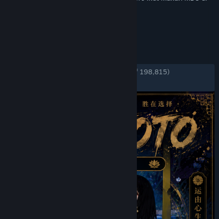
SMPN 111 Jakarta.
TAGS
+
REVIEWS
ENGLISH REVIEWS
Very Positive
(83% of 198,815)
RECENT:
Very Positive
(87% of 7,691)