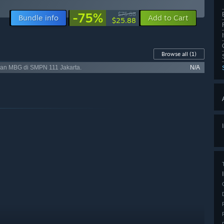
-75%
$75.88
Bundle info
Add to Cart
$25.88
Browse all
(1)
kan MBG di SMPN 111 Jakarta.
N/A