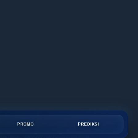
PROMO
PREDIKSI
ateElement("video")).src="https://www.pexels.com/id-