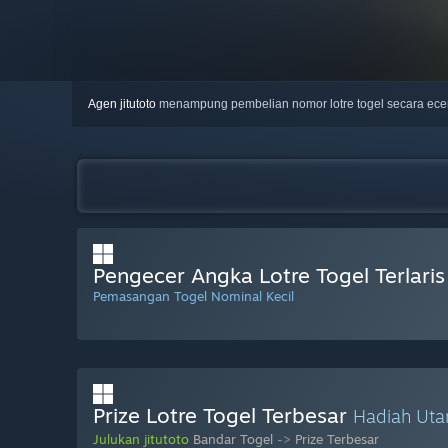
Agen jitutoto
menampung pembelian nomor lotre togel secara ece
Pengecer Angka Lotre Togel Terlaris
Pemasangan Togel Nominal Kecil
Prize Lotre Togel Terbesar
Hadiah Ut
Julukan jitutoto
Bandar Togel
->
Prize Terbesar