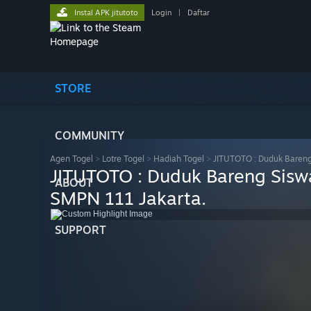
Instal APK jitutoto
Login
|
Daftar
STORE
COMMUNITY
Agen Togel
>
Lotre Togel
>
Hadiah Togel
>
JITUTOTO : Duduk Bareng
JITUTOTO : Duduk Bareng Sisw
ABOUT
SMPN 111 Jakarta.
SUPPORT