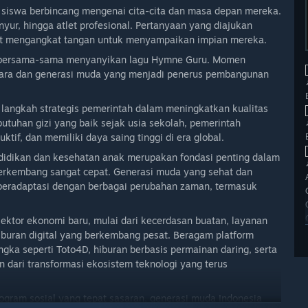
a siswa berbincang mengenai cita-cita dan masa depan mereka.
inyur, hingga atlet profesional. Pertanyaan yang diajukan
but mengangkat tangan untuk menyampaikan impian mereka.
wa bersama-sama menyanyikan lagu Hymne Guru. Momen
ara dan generasi muda yang menjadi penerus pembangunan
u langkah strategis pemerintah dalam meningkatkan kualitas
tuhan gizi yang baik sejak usia sekolah, pemerintah
if, dan memiliki daya saing tinggi di era global.
ndidikan dan kesehatan anak merupakan fondasi penting dalam
erkembang sangat cepat. Generasi muda yang sehat dan
 beradaptasi dengan berbagai perubahan zaman, termasuk
sektor ekonomi baru, mulai dari kecerdasan buatan, layanan
hiburan digital yang berkembang pesat. Beragam platform
angka seperti Toto4D, hiburan berbasis permainan daring, serta
n dari transformasi ekosistem teknologi yang terus
ogram sosial yang tepat sasaran, generasi muda Indonesia