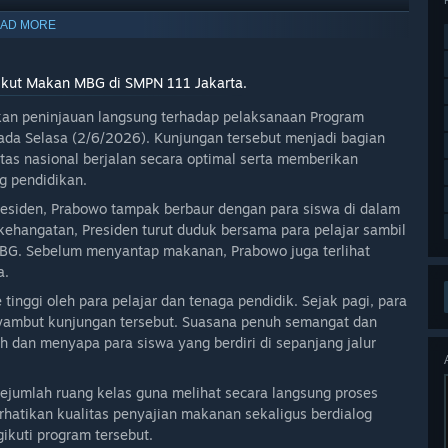
AD MORE
 Ikut Makan MBG di SMPN 111 Jakarta.
kan peninjauan langsung terhadap pelaksanaan Program
pada Selasa (2/6/2026). Kunjungan tersebut menjadi bagian
tas nasional berjalan secara optimal serta memberikan
ng pendidikan.
Presiden, Prabowo tampak berbaur dengan para siswa di dalam
ehangatan, Presiden turut duduk bersama para pelajar sambil
BG. Sebelum menyantap makanan, Prabowo juga terlihat
a.
nggi oleh para pelajar dan tenaga pendidik. Sejak pagi, para
yambut kunjungan tersebut. Suasana penuh semangat dan
h dan menyapa para siswa yang berdiri di sepanjang jalur
jumlah ruang kelas guna melihat secara langsung proses
rhatikan kualitas penyajian makanan sekaligus berdialog
kuti program tersebut.