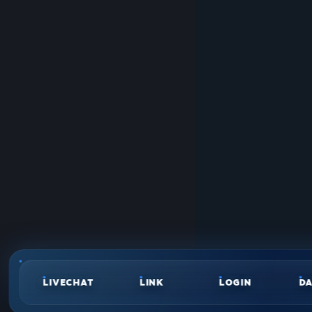
© Valve Corporation. All rights reserved. All
trademarks are property of their respective owners
LIVECHAT
LINK
LOGIN
D
in the US and other countries.
Privacy Policy
|
Legal
|
Accessibility
|
Steam Subscriber Agreement
|
Refunds
|
Cookies