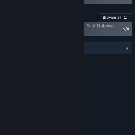
Content For jitutoto Lotre Togel
Browse all
(1)
JITUTOTO : Duduk Bareng Siswa di Kelas, Saat Prabowo
N/A
Ikut Makan MBG di SMPN 111 Jakarta.
View Community Hub
About Lotre Togel
Keyword :
jitutoto Togel
Hadiah Togel
Togel Online
Togel 10 Juta
Nomor Togel 4D
jitutoto resmi