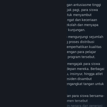
Kedatangan Kepala Negara disambut dengan antusiasme tinggi
oleh para pelajar dan tenaga pendidik. Sejak pagi, para siswa
telah menunggu di lingkungan sekolah untuk menyambut
kunjungan tersebut. Suasana penuh semangat dan keceriaan
terlihat ketika Presiden memasuki area sekolah dan menyapa
para siswa yang berdiri di sepanjang jalur kunjungan.
Selama peninjauan berlangsung, Prabowo mengunjungi sejumlah
ruang kelas guna melihat secara langsung proses distribusi
makanan bergizi kepada para siswa. Ia memperhatikan kualitas
penyajian makanan sekaligus berdialog dengan para pelajar
mengenai pengalaman mereka mengikuti program tersebut.
Dalam salah satu sesi interaksi, Presiden mengajak para siswa
berbincang mengenai cita-cita dan masa depan mereka. Berbagai
profesi disebutkan, mulai dari dokter, guru, insinyur, hingga atlet
profesional. Pertanyaan yang diajukan Presiden disambut
antusias oleh para siswa yang berebut mengangkat tangan untuk
menyampaikan impian mereka.
Suasana semakin akrab ketika Presiden dan para siswa bersama-
sama menyanyikan lagu Hymne Guru. Momen tersebut
mencerminkan kedekatan antara pemimpin negara dan generasi