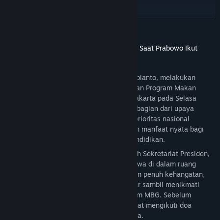
jitutoto link
jitutoto login
READ MORE
jitutoto alternatif
JITUTOTO : Duduk Bareng Siswa di Kelas, Saat Prabowo Ikut
Makan MBG di SMPN 111 Jakarta.
Presiden Republik Indonesia, Prabowo Subianto, melakukan
peninjauan langsung terhadap pelaksanaan Program Makan
Bergizi Gratis (MBG) di SMP Negeri 111 Jakarta pada Selasa
(2/6/2026). Kunjungan tersebut menjadi bagian dari upaya
pemerintah dalam memastikan program prioritas nasional
berjalan secara optimal serta memberikan manfaat nyata bagi
para peserta didik di berbagai jenjang pendidikan.
Berdasarkan dokumentasi yang dirilis oleh Sekretariat Presiden,
Prabowo tampak berbaur dengan para siswa di dalam ruang
kelas. Dalam suasana yang sederhana dan penuh kehangatan,
Presiden turut duduk bersama para pelajar sambil menikmati
hidangan yang disediakan melalui program MBG. Sebelum
menyantap makanan, Prabowo juga terlihat mengikuti doa
bersama yang dipanjatkan oleh para siswa.