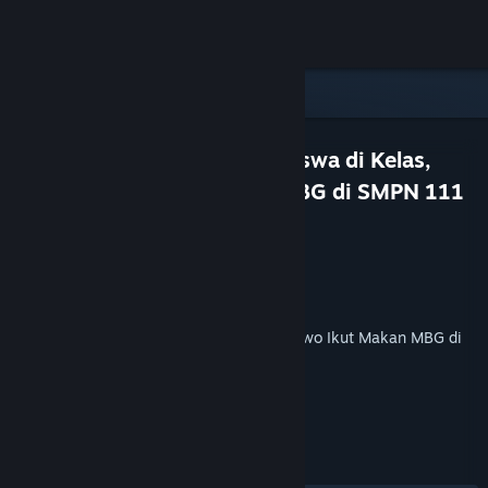
Sign in
Store
Community
JITUTOTO : Duduk Bareng Siswa di Kelas,
Saat Prabowo Ikut Makan MBG di SMPN 111
About
Jakarta.
Developer
jitutoto
Support
Publisher
T4mp4nxCyutbreh
Released
May 14, 2026
Change language
Duduk Bareng Siswa di Kelas, Saat Prabowo Ikut Makan MBG di
SMPN 111 Jakarta.
Get the Steam Mobile App
TAGS
+
View desktop website
REVIEWS