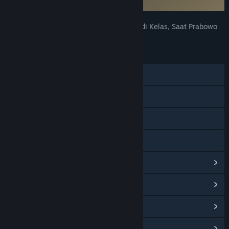
Hadiah Lotre Togel 4D 10 Juta Rupiah
JITUTOTO : Duduk Bareng Siswa di Kelas, Saat Prabowo
TITLE:
Ikut Makan MBG di SMPN 111 Jakarta.
Togel 10 Juta
GENRE:
May 14, 2026
RELEASE DATE:
Visit the website
Discord
View health warnings
View privacy policy
View update history
Read related news
View discussions
Find Community Groups