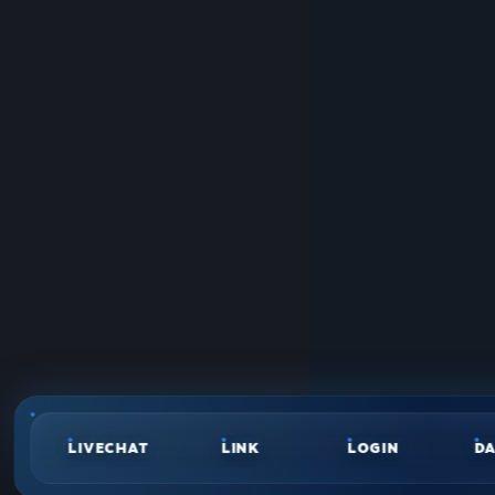
© Valve Corporation. All rights reserved. All
trademarks are property of their respective owners
LIVECHAT
LINK
LOGIN
D
in the US and other countries.
Privacy Policy
|
Legal
|
Accessibility
|
Steam Subscriber Agreement
|
Refunds
|
Cookies