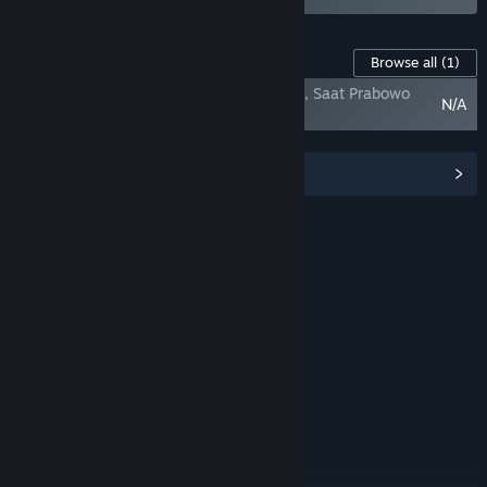
Content For jitutoto Lotre Togel
Browse all
(1)
JITUTOTO : Duduk Bareng Siswa di Kelas, Saat Prabowo
N/A
Ikut Makan MBG di SMPN 111 Jakarta.
View Community Hub
About Lotre Togel
Keyword :
jitutoto Togel
Hadiah Togel
Togel Online
Togel 10 Juta
Nomor Togel 4D
jitutoto resmi