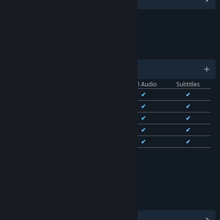
LINKS & INFO
LANGUAGES
English and 13 more
Interface
Full Audio
Subtitles
English
✔
✔
✔
French
✔
✔
✔
Italian
✔
✔
✔
German
✔
✔
✔
Spanish - Spain
✔
✔
✔
See all 14 supported languages
RATINGS
Age rating for: ESRB
View Steam Achievements
(38)